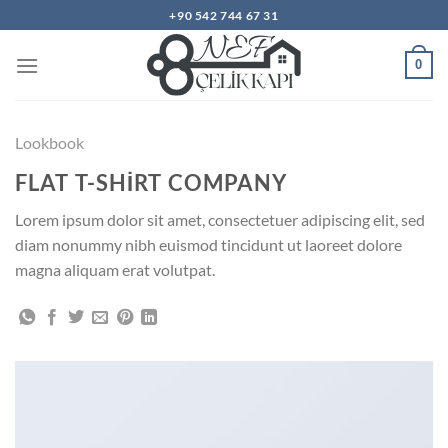
İçeriğe
+90 542 744 67 31
atla
0
Lookbook
FLAT T-SHIRT COMPANY
Lorem ipsum dolor sit amet, consectetuer adipiscing elit, sed
diam nonummy nibh euismod tincidunt ut laoreet dolore
magna aliquam erat volutpat.