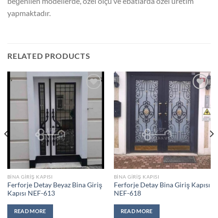
beğenilen modellerde, özel ölçü ve ebatlarda özel üretim
yapmaktadır.
RELATED PRODUCTS
Add to
Add to
wishlist
wishlist
BINA GIRIŞ KAPISI
BINA GIRIŞ KAPISI
Ferforje Detay Beyaz Bina Giriş
Ferforje Detay Bina Giriş Kapısı
Kapısı NEF-613
NEF-618
READ MORE
READ MORE