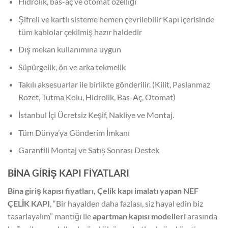
Hidrolik, bas-aç ve otomat özelliği
Şifreli ve kartlı sisteme hemen çevrilebilir Kapı içerisinde
tüm kablolar çekilmiş hazır haldedir
Dış mekan kullanımına uygun
Süpürgelik, ön ve arka tekmelik
Takılı aksesuarlar ile birlikte gönderilir. (Kilit, Paslanmaz
Rozet, Tutma Kolu, Hidrolik, Bas-Aç, Otomat)
İstanbul İçi Ücretsiz Keşif, Nakliye ve Montaj.
Tüm Dünya’ya Gönderim İmkanı
Garantili Montaj ve Satış Sonrası Destek
BİNA GİRİŞ KAPI FİYATLARI
Bina giriş kapısı fiyatları, Çelik kapı imalatı yapan NEF
ÇELİK KAPI
, “Bir hayalden daha fazlası, siz hayal edin biz
tasarlayalım” mantığı ile
apartman kapısı modelleri
arasında