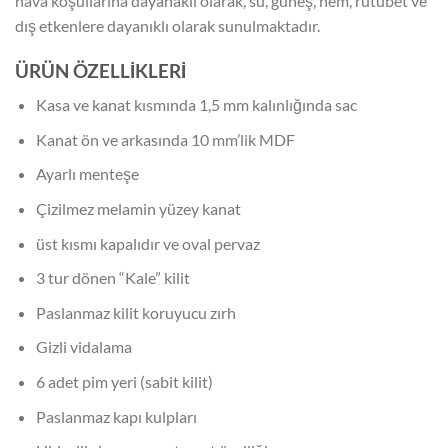
hava koşullarına dayanaklı olarak, su, güneş, nem, rutubet ve
dış etkenlere dayanıklı olarak sunulmaktadır.
ÜRÜN ÖZELLİKLERİ
Kasa ve kanat kısmında 1,5 mm kalınlığında sac
Kanat ön ve arkasında 10 mm’lik MDF
Ayarlı menteşe
Çizilmez melamin yüzey kanat
üst kısmı kapalıdır ve oval pervaz
3 tur dönen “Kale” kilit
Paslanmaz kilit koruyucu zırh
Gizli vidalama
6 adet pim yeri (sabit kilit)
Paslanmaz kapı kulpları