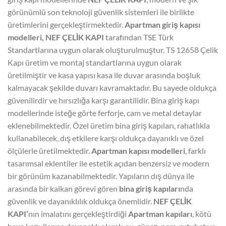
görünümlü son teknoloji güvenlik sistemleri ile birlikte
üretimlerini gerçekleştirmektedir.
Apartman giriş kapısı
modelleri, NEF ÇELİK KAPI
tarafından TSE Türk
Standartlarına uygun olarak oluşturulmuştur. TS 12658 Çelik
Kapı üretim ve montaj standartlarına uygun olarak
üretilmiştir ve kasa yapısı kasa ile duvar arasında boşluk
kalmayacak şekilde duvarı kavramaktadır. Bu sayede oldukça
güvenilirdir ve hırsızlığa karşı garantilidir. Bina giriş kapı
modellerinde isteğe görte ferforje, cam ve metal detaylar
eklenebilmektedir. Özel üretim bina giriş kapıları, rahatlıkla
kullanabilecek, dış etkilere karşı oldukça dayanıklı ve özel
ölçülerle üretilmektedir.
Apartman kapısı modelleri
, farklı
tasarımsal eklentiler ile estetik açıdan benzersiz ve modern
bir görünüm kazanabilmektedir. Yapıların dış dünya ile
arasında bir kalkan görevi gören
bina giriş kapıları
nda
güvenlik ve dayanıklılık oldukça önemlidir.
NEF ÇELİK
KAPI’
nın imalatını gerçekleştirdiği
Apartman kapıları
, kötü