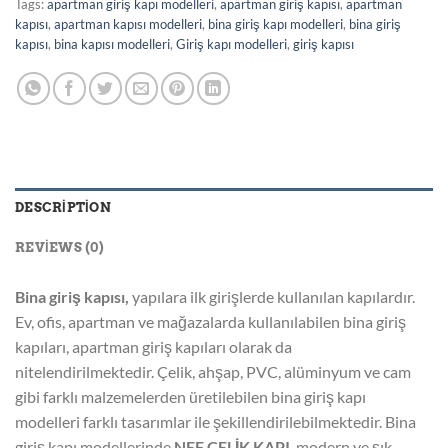
Tags:
apartman giriş kapı modelleri
,
apartman giriş kapısı
,
apartman
kapısı
,
apartman kapısı modelleri
,
bina giriş kapı modelleri
,
bina giriş
kapısı
,
bina kapısı modelleri
,
Giriş kapı modelleri
,
giriş kapısı
DESCRIPTION
REVIEWS (0)
Bina giriş kapısı,
yapılara ilk girişlerde kullanılan kapılardır.
Ev, ofis, apartman ve mağazalarda kullanılabilen bina giriş
kapıları, apartman giriş kapıları olarak da
nitelendirilmektedir. Çelik, ahşap, PVC, alüminyum ve cam
gibi farklı malzemelerden üretilebilen bina giriş kapı
modelleri farklı tasarımlar ile şekillendirilebilmektedir. Bina
giriş kapı modellerinde
NEF ÇELİK KAPI
, modern ve şık