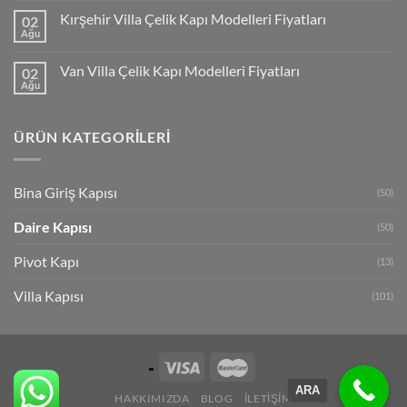
Kırşehir Villa Çelik Kapı Modelleri Fiyatları
02
Ağu
Van Villa Çelik Kapı Modelleri Fiyatları
02
Ağu
ÜRÜN KATEGORILERI
Bina Giriş Kapısı
(50)
Daire Kapısı
(50)
Pivot Kapı
(13)
Villa Kapısı
(101)
Villa Kapısı
ARA
HAKKIMIZDA
BLOG
İLETIŞIM