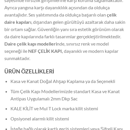
sayesinde hırsızlık girişimlerine karşı koruma sağlamaktadır.
Ayrıca yangına karşı dayanıklılık açısından da oldukça
avantajlıdır. Ses yalıtımında da oldukça başarılı olan
çelik
daire kapıları
, dışarıdan gelen gürültüyü azaltarak daha sakin
bir ortam sağlar. Güvenliğin yanı sıra estetik görünüm olarak
da daire kapılarında farklı tasarımlar gerçekleştirilmektedir.
Daire çelik kapı modelleri
nde, sınırsız renk ve model
seçeneği ile
NEF ÇELİK KAPI,
dayanıklı ve modern kapılar
sunmaktadır.
ÜRÜN ÖZELLİKLERİ
Kasa ve Kanat Doğal Ahşap Kaplama ya da Seçenekli
Tüm Çelik Kapı Modellerimizde standart Kasa ve Kanat
Antipas Uygulamalı 2mm Dkp Sac
KALE KİLİT ve Mul T Lock marka kilit sistemi
Opsiyonel alarmlı kilit sistemi
İsteğe bağlı olarak kartlı geçiş sistemleri veya Şifreli Kapı