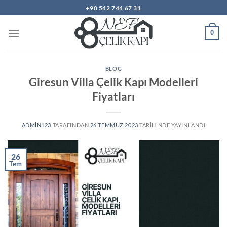
İçeriğe
+90 542 744 67 31
atla
0
BLOG
Giresun Villa Çelik Kapı Modelleri
Fiyatları
ADMIN123
TARAFINDAN
26 TEMMUZ 2023
TARIHINDE YAYINLANDI
26
Tem