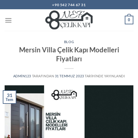
İçeriğe
+90 542 744 67 31
atla
0
BLOG
Mersin Villa Çelik Kapı Modelleri
Fiyatları
ADMIN123
TARAFINDAN
31 TEMMUZ 2023
TARIHINDE YAYINLANDI
31
Tem