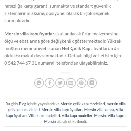
hırsızlığa karşı garanti sunmakta ve standart güvenlik
sistemlerinin aksine, opsiyonel olarak birçok seçenek
sunmaktadır.
Mersin villa kapı fiyatları
, kullanılacak ürün malzemesine,
ölçü ve ebatlarına göre değişkenlik göstermektedir. Yüksek
müşteri memnuniyeti sunan
Nef Çelik Kapı,
fiyatlarda da
oldukça makul davranmaktadır. Detaylı bilgi ve iletişim için
0 542 744 67 31 numaralı telefondan ulaşabilirsiniz.
Bu giriş
Blog
içinde yayınlandı ve
Mersin çelik kapı modelleri
,
mersin villa
çelik kapı modelleri
,
Mersin villa kapı fiyatları
,
Mersin villa kapısı
,
Villa
kapı fiyatları
,
Villa kapı modelleri
,
Villa kapı modelleri Mersin
,
Villa kapısı
Mersin
olarak etiketlendi.