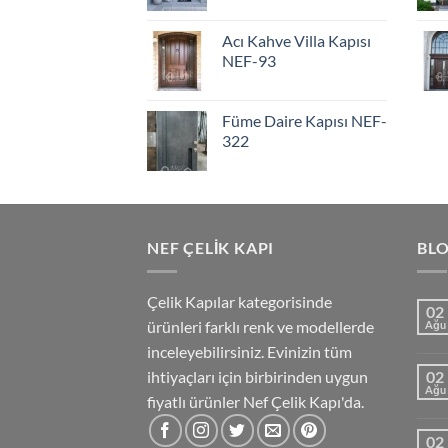
Acı Kahve Villa Kapısı
NEF-93
Füme Daire Kapısı NEF-
322
NEF ÇELIK KAPI
BL
Çelik Kapılar kategorisinde
02
ürünleri farklı renk ve modellerde
Ağu
inceleyebilirsiniz. Evinizin tüm
ihtiyaçları için birbirinden uygun
02
Ağu
fiyatlı ürünler Nef Çelik Kapı'da.
02