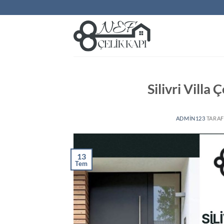
İçeriğe
atla
Silivri Villa 
ADMIN123
TARAF
13
Tem