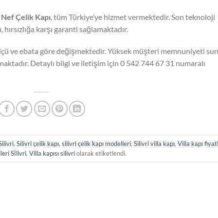
n
Nef Çelik Kapı
, tüm Türkiye’ye hizmet vermektedir. Son teknoloji
, hırsızlığa karşı garanti sağlamaktadır.
lçü ve ebata göre değişmektedir. Yüksek müşteri memnuniyeti su
maktadır. Detaylı bilgi ve iletişim için 0 542 744 67 31 numaralı
ilivri
,
Silivri çelik kapı
,
silivri çelik kapı modelleri
,
Silivri villa kapı
,
Villa kapı fiyat
eri Sİlivri
,
Villa kapısı silivri
olarak etiketlendi.