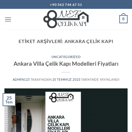
İçeriğe
+90 542 744 67 31
atla
0
ETIKET ARŞIVLERI:
ANKARA ÇELIK KAPI
UNCATEGORIZED
Ankara Villa Çelik Kapı Modelleri Fiyatları
ADMIN123
TARAFINDAN
25 TEMMUZ 2023
TARIHINDE YAYINLANDI
25
Tem