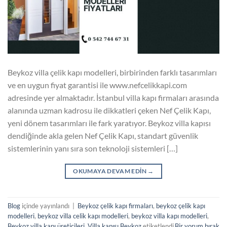
Beykoz villa çelik kapı modelleri, birbirinden farklı tasarımları
ve en uygun fiyat garantisi ile www.nefcelikkapi.com
adresinde yer almaktadır. İstanbul villa kapı firmaları arasında
alanında uzman kadrosu ile dikkatleri çeken Nef Çelik Kapı,
yeni dönem tasarımları ile fark yaratıyor. Beykoz villa kapısı
dendiğinde akla gelen Nef Çelik Kapı, standart güvenlik
sistemlerinin yanı sıra son teknoloji sistemleri […]
OKUMAYA DEVAM EDIN
→
Blog
içinde yayınlandı
|
Beykoz çelik kapı firmaları
,
beykoz çelik kapı
modelleri
,
beykoz villa celik kapı modelleri
,
beykoz villa kapı modelleri
,
Beykoz villa kapı üreticileri
,
Villa kapısı Beykoz
etiketlendi
Bir yorum bırak