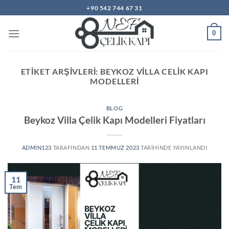
İçeriğe
+90 542 744 67 31
atla
0
ETIKET ARŞIVLERI:
BEYKOZ VILLA CELIK KAPI
MODELLERI
BLOG
Beykoz Villa Çelik Kapı Modelleri Fiyatları
ADMIN123
TARAFINDAN
11 TEMMUZ 2023
TARIHINDE YAYINLANDI
11
Tem