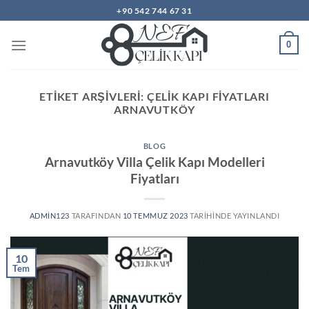
İçeriğe
+90 542 744 67 31
atla
0
ETIKET ARŞIVLERI:
ÇELIK KAPI FIYATLARI
ARNAVUTKÖY
BLOG
Arnavutköy Villa Çelik Kapı Modelleri
Fiyatları
ADMIN123
TARAFINDAN
10 TEMMUZ 2023
TARIHINDE YAYINLANDI
10
Tem