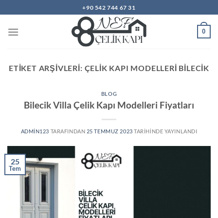
İçeriğe
+90 542 744 67 31
atla
0
ETIKET ARŞIVLERI:
ÇELIK KAPI MODELLERI BILECIK
BLOG
Bilecik Villa Çelik Kapı Modelleri Fiyatları
ADMIN123
TARAFINDAN
25 TEMMUZ 2023
TARIHINDE YAYINLANDI
25
Tem