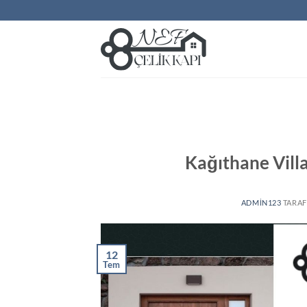
İçeriğe
atla
Kağıthane Villa
ADMIN123
TARAF
12
Tem