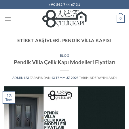
İçeriğe
+90 542 744 67 31
atla
0
ETIKET ARŞIVLERI:
PENDIK VILLA KAPISI
BLOG
Pendik Villa Çelik Kapı Modelleri Fiyatları
ADMIN123
TARAFINDAN
13 TEMMUZ 2023
TARIHINDE YAYINLANDI
13
Tem