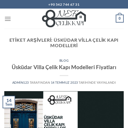
İçeriğe
+90 542 744 67 31
atla
0
ETIKET ARŞIVLERI:
ÜSKÜDAR VILLA ÇELIK KAPI
MODELLERI
BLOG
Üsküdar Villa Çelik Kapı Modelleri Fiyatları
ADMIN123
TARAFINDAN
14 TEMMUZ 2023
TARIHINDE YAYINLANDI
14
Tem