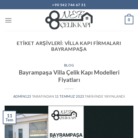
İçeriğe
+90 542 744 67 31
atla
0
ETIKET ARŞIVLERI:
VILLA KAPI FIRMALARI
BAYRAMPAŞA
BLOG
Bayrampaşa Villa Çelik Kapı Modelleri
Fiyatları
ADMIN123
TARAFINDAN
11 TEMMUZ 2023
TARIHINDE YAYINLANDI
11
Tem