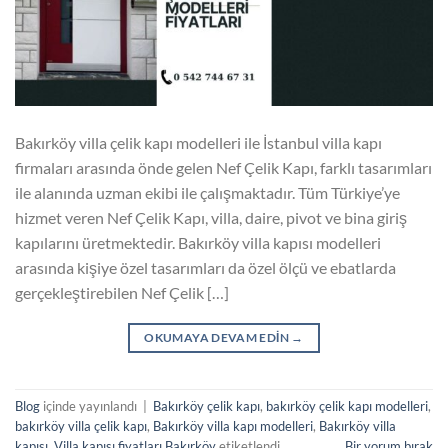
Bakırköy villa çelik kapı modelleri ile İstanbul villa kapı
firmaları arasında önde gelen Nef Çelik Kapı, farklı tasarımları
ile alanında uzman ekibi ile çalışmaktadır. Tüm Türkiye’ye
hizmet veren Nef Çelik Kapı, villa, daire, pivot ve bina giriş
kapılarını üretmektedir. Bakırköy villa kapısı modelleri
arasında kişiye özel tasarımları da özel ölçü ve ebatlarda
gerçekleştirebilen Nef Çelik […]
OKUMAYA DEVAM EDIN
→
Blog
içinde yayınlandı
|
Bakırköy çelik kapı
,
bakırköy çelik kapı modelleri
,
bakırköy villa çelik kapı
,
Bakırköy villa kapı modelleri
,
Bakırköy villa
kapısı
,
Villa kapısı fiyatları Bakırköy
etiketlendi
Bir yorum bırak