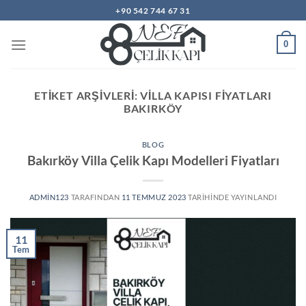
İçeriğe
+90 542 744 67 31
atla
0
ETIKET ARŞIVLERI:
VILLA KAPISI FIYATLARI
BAKIRKÖY
BLOG
Bakırköy Villa Çelik Kapı Modelleri Fiyatları
ADMIN123
TARAFINDAN
11 TEMMUZ 2023
TARIHINDE YAYINLANDI
11
Tem