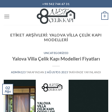
İçeriğe
+90 542 744 67 31
atla
0
ETIKET ARŞIVLERI:
YALOVA VILLA ÇELIK KAPI
MODELLERI
UNCATEGORIZED
Yalova Villa Çelik Kapı Modelleri Fiyatları
ADMIN123
TARAFINDAN
2 AĞUSTOS 2023
TARIHINDE YAYINLANDI
02
Ağu