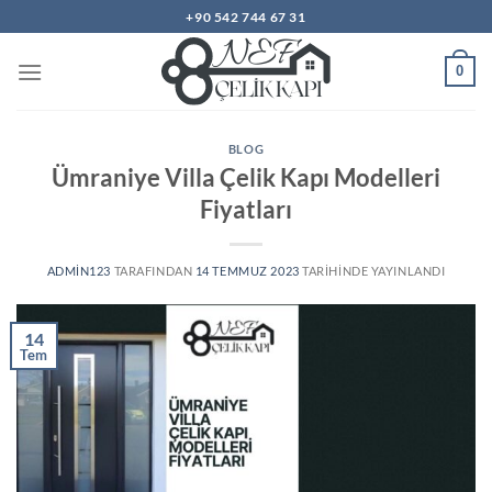
İçeriğe
+90 542 744 67 31
atla
0
BLOG
Ümraniye Villa Çelik Kapı Modelleri
Fiyatları
ADMIN123
TARAFINDAN
14 TEMMUZ 2023
TARIHINDE YAYINLANDI
14
Tem