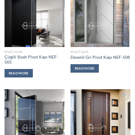
Add to
Add to
wishlist
wishlist
PIVOT KAPI
PIVOT KAPI
Çizgili Siyah Pivot Kapı NEF-
Desenli Gri Pivot Kapı NEF-508
505
READ MORE
READ MORE
Add to
Add to
wishlist
wishlist