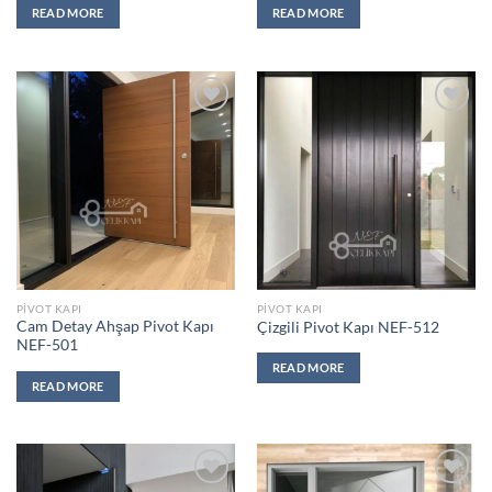
READ MORE
READ MORE
Add to
Add to
wishlist
wishlist
PIVOT KAPI
PIVOT KAPI
Cam Detay Ahşap Pivot Kapı
Çizgili Pivot Kapı NEF-512
NEF-501
READ MORE
READ MORE