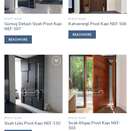
PIVOT KAPI
PIVOT KAPI
Gümüş Detaylı Siyah Pivot Kapı
Kahverengi Pivot Kapı NEF-506
NEF-507
READ MORE
READ MORE
Add to
Add to
wishlist
wishlist
PIVOT KAPI
PIVOT KAPI
Sıcak Ahşap Pivot Kapı NEF-
Siyah Lüks Pivot Kapı NEF-510
503