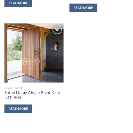
READ MORE
READ MORE
Add to
wishlist
PIVOT KAPI
Sütun Detay Ahşap Pivot Kapı
NEF-504
READ MORE