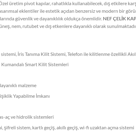
el üretim pivot kapılar, rahatlıkla kullanabilecek, dış etkilere karş
 tasarımsal eklentiler ile estetik açıdan benzersiz ve modern bir g
ılarında güvenlik ve dayanıklılık oldukça önemlidir.
NEF ÇELİK KAP
güneş, nem, rutubet ve dış etkenlere dayanıklı olarak sunulmaktadır
 sistemi, İris Tanıma Kilit Sistemi, Telefon ile kilitlenme özellikli Akıl
n Kumandalı Smart Kilit Sistemleri
 dayanıklı malzeme
şiklik Yapabilme İmkanı
-aç ve hidrolik sistemleri
, şifreli sistem, kartlı geçiş, akıllı geçiş, wi-fi uzaktan açma sistemi