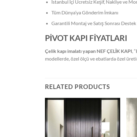
İstanbul İçi Ücretsiz Keşif, Nakliye ve Mon
Tüm Dünya’ya Gönderim İmkanı
Garantili Montaj ve Satış Sonrası Destek
PİVOT KAPI FİYATLARI
Çelik kapı imalatı yapan NEF ÇELİK KAPI
, 
modellerde, özel ölçü ve ebatlarda özel üre
RELATED PRODUCTS
Add to
Add to
wishlist
wishlist