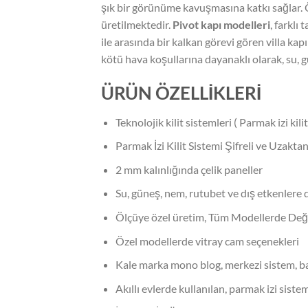
şık bir görünüme kavuşmasına katkı sağlar. Öz
üretilmektedir.
Pivot kapı modelleri
, farklı
ile arasında bir kalkan görevi gören villa kap
kötü hava koşullarına dayanaklı olarak, su, 
ÜRÜN ÖZELLİKLERİ
Teknolojik kilit sistemleri ( Parmak izi kilit
Parmak İzi Kilit Sistemi Şifreli ve Uzakta
2 mm kalınlığında çelik paneller
Su, güneş, nem, rutubet ve dış etkenlere
Ölçüye özel üretim, Tüm Modellerde Deği
Özel modellerde vitray cam seçenekleri
Kale marka mono blog, merkezi sistem, bas
Akıllı evlerde kullanılan, parmak izi sistemi