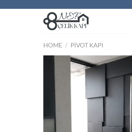
İçeriğe
atla
HOME
/
PIVOT KAPI