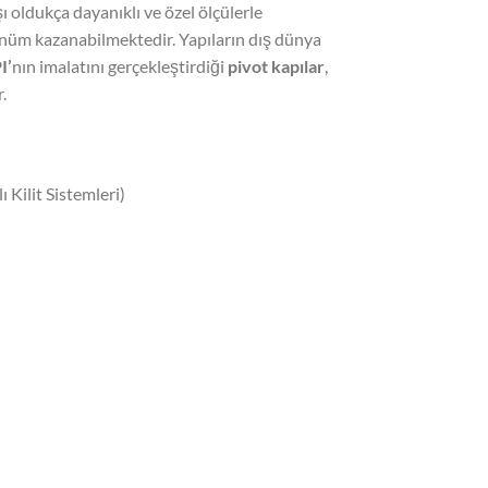
ı oldukça dayanıklı ve özel ölçülerle
örünüm kazanabilmektedir. Yapıların dış dünya
I’
nın imalatını gerçekleştirdiği
pivot kapılar
,
.
lı Kilit Sistemleri)