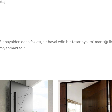
taj.
“Bir hayalden daha fazlası, siz hayal edin biz tasarlayalım” mantığı i
tim yapmaktadır.
Add to
Add
wishlist
wish