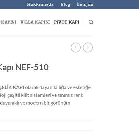
Hakkımızda
Blog
İletişim
 KAPISI
VILLA KAPISI
PIVOT KAPI
 Kapı NEF-510
ÇELİK KAPI
olarak dayanıklılığa ve estetiğe
i çeşitli kilit sistemleri ve sınırsız renk
na dayanıklı ve modern bir görünüm