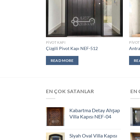
PIVOT KAPI
PIVOT
t Kapı NEF-505
Çizgili Pivot Kapı NEF-512
Antra
READ MORE
RE
EN ÇOK SATANLAR
EN 
Kabartma Detay Ahşap
Villa Kapısı NEF-04
Siyah Oval Villa Kapısı