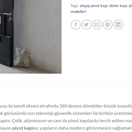
Tags:
ahşap pivot kapı
,
döner kapı
,
p
modelleri
usu ile kendi ekseni etrafında 360 derece dönebilen büyük boyutlu a
ık görünümlü son teknoloji güvenlik sistemleri ile birlikte üretimle
ptır. Çelik, alüminyum ve cam da pivot kapılarda tercih edilen ma
playan
pivot kapı
lar, yapıların daha modern görünmesini sağlamakta