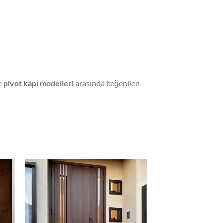
le
pivot kapı modelleri
arasında beğenilen
 to
Add to
list
wishlist