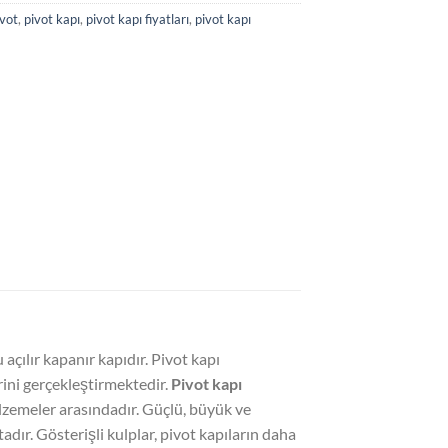
ivot
,
pivot kapı
,
pivot kapı fiyatları
,
pivot kapı
çılır kapanır kapıdır. Pivot kapı
rini gerçekleştirmektedir.
Pivot kapı
lzemeler arasındadır. Güçlü, büyük ve
dır. Gösterişli kulplar, pivot kapıların daha