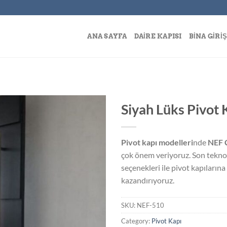
ANA SAYFA
DAIRE KAPISI
BINA GIRIŞ
Siyah Lüks Pivot
Pivot kapı modelleri
nde
NEF 
Add to
çok önem veriyoruz. Son teknoloj
wishlist
seçenekleri ile pivot kapıları
kazandırıyoruz.
SKU:
NEF-510
Category:
Pivot Kapı