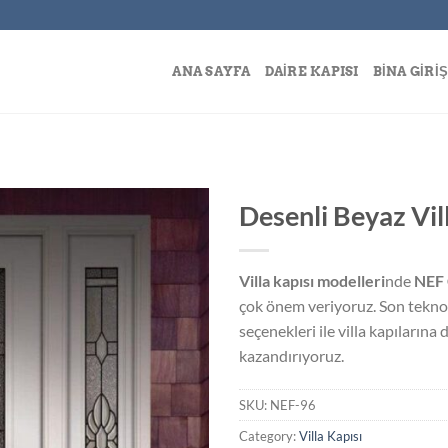
ANA SAYFA
DAIRE KAPISI
BINA GIRIŞ
Desenli Beyaz Vil
Villa kapısı modelleri
nde
NEF 
Add to
çok önem veriyoruz. Son teknoloj
wishlist
seçenekleri ile villa kapıların
kazandırıyoruz.
SKU:
NEF-96
Category:
Villa Kapısı