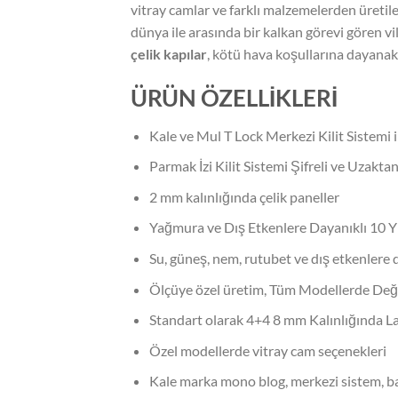
vitray camlar ve farklı malzemelerden üretile
dünya ile arasında bir kalkan görevi gören vi
çelik kapılar
, kötü hava koşullarına dayanakl
ÜRÜN ÖZELLİKLERİ
Kale ve Mul T Lock Merkezi Kilit Sistemi i
Parmak İzi Kilit Sistemi Şifreli ve Uzakta
2 mm kalınlığında çelik paneller
Yağmura ve Dış Etkenlere Dayanıklı 10 Yıl
Su, güneş, nem, rutubet ve dış etkenlere
Ölçüye özel üretim, Tüm Modellerde Deği
Standart olarak 4+4 8 mm Kalınlığında 
Özel modellerde vitray cam seçenekleri
Kale marka mono blog, merkezi sistem, bas