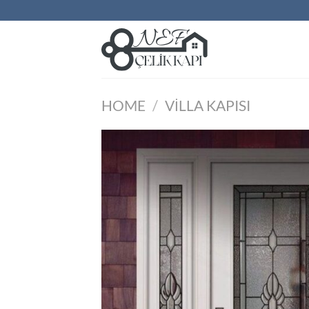
İçeriğe
atla
HOME
/
VILLA KAPISI