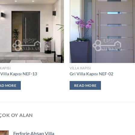
Add to
Add
wishlist
wish
 KAPISI
VILLA KAPISI
 Villa Kapısı NEF-13
Gri Villa Kapısı NEF-02
AD MORE
READ MORE
ÇOK OY ALAN
Ferforje Ahşap Villa