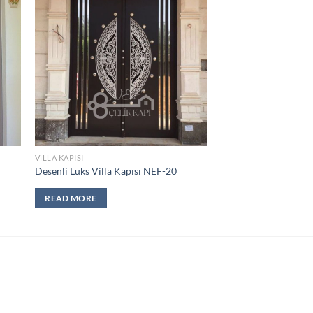
 to
Add to
list
wishlist
VILLA KAPISI
Desenli Lüks Villa Kapısı NEF-20
READ MORE