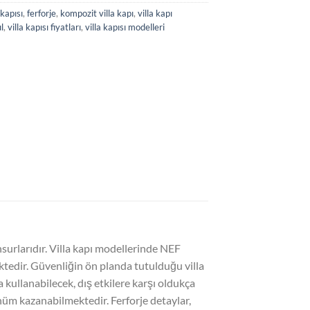
 kapısı
,
ferforje
,
kompozit villa kapı
,
villa kapı
l
,
villa kapısı fiyatları
,
villa kapısı modelleri
urlarıdır. Villa kapı modellerinde NEF
ktedir. Güvenliğin ön planda tutulduğu villa
la kullanabilecek, dış etkilere karşı oldukça
rünüm kazanabilmektedir. Ferforje detaylar,