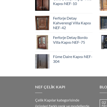
Kapısı NEF-10
Ferforje Detay
Kahverengi Villa Kapısı
NEF-42
Ferforje Detay Bordo
Villa Kapısı NEF-75
Füme Daire Kapısı NEF-
304
NEF ÇELIK KAPI
BL
Çelik Kapılar kategorisinde
02
ürünleri farklı renk ve modellerde
Ağu