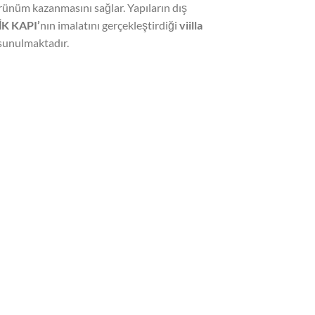
görünüm kazanmasını sağlar. Yapıların dış
İK KAPI’
nın imalatını gerçekleştirdiği
viilla
 sunulmaktadır.