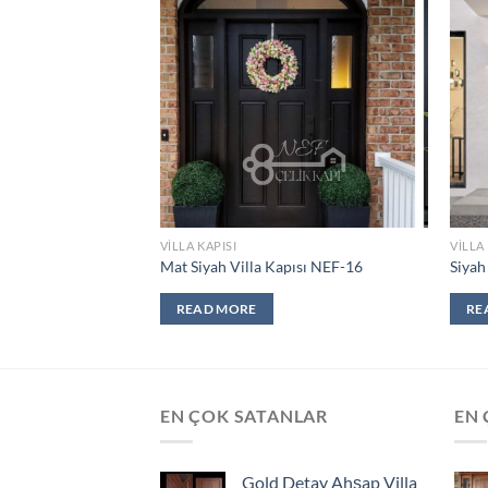
Add to
Add to
wishlist
wishlist
VILLA KAPISI
VILLA
illa Kapısı NEF-25
Mat Siyah Villa Kapısı NEF-16
Siyah
READ MORE
RE
EN ÇOK SATANLAR
EN 
Gold Detay Ahşap Villa