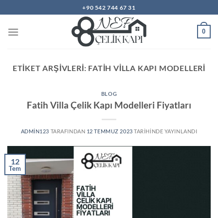
İçeriğe
+90 542 744 67 31
atla
0
ETIKET ARŞIVLERI:
FATIH VILLA KAPI MODELLERI
BLOG
Fatih Villa Çelik Kapı Modelleri Fiyatları
ADMIN123
TARAFINDAN
12 TEMMUZ 2023
TARIHINDE YAYINLANDI
12
Tem