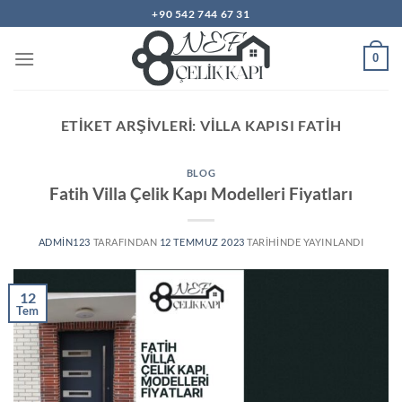
İçeriğe
+90 542 744 67 31
atla
0
ETIKET ARŞIVLERI:
VILLA KAPISI FATIH
BLOG
Fatih Villa Çelik Kapı Modelleri Fiyatları
ADMIN123
TARAFINDAN
12 TEMMUZ 2023
TARIHINDE YAYINLANDI
12
Tem